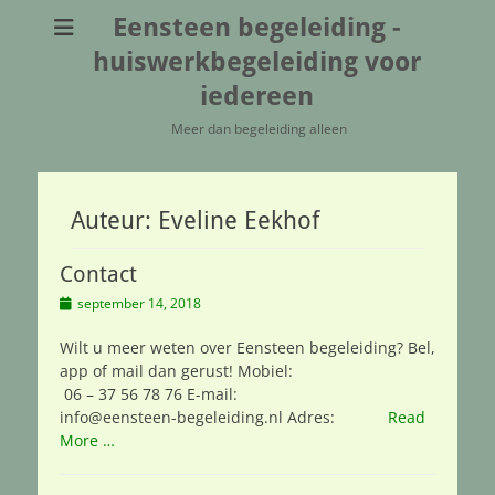
Eensteen begeleiding -
huiswerkbegeleiding voor
iedereen
Meer dan begeleiding alleen
Auteur:
Eveline Eekhof
Contact
Geplaatst
september 14, 2018
op
Wilt u meer weten over Eensteen begeleiding? Bel,
app of mail dan gerust! Mobiel:
06 – 37 56 78 76 E-mail:
info@eensteen-begeleiding.nl Adres:
Read
More …